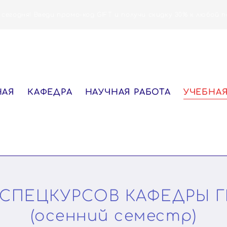
 сегодня! Введи промо-код GIFT и получи скидку 30% к любой п
НАЯ
КАФЕДРА
НАУЧНАЯ РАБОТА
УЧЕБНАЯ
СПЕЦКУРСОВ КАФЕДРЫ 
(осенний семестр)