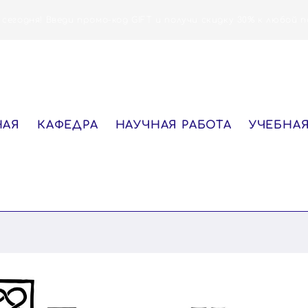
 сегодня! Введи промо-код GIFT и получи скидку 30% к любой п
НАЯ
КАФЕДРА
НАУЧНАЯ РАБОТА
УЧЕБНАЯ